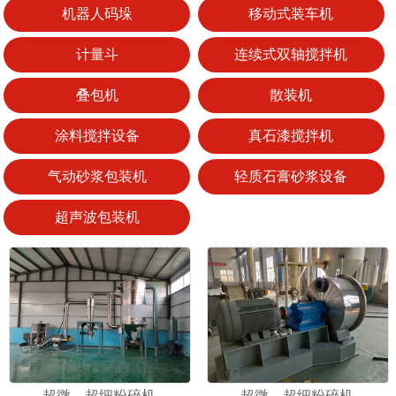
机器人码垛
移动式装车机
计量斗
连续式双轴搅拌机
叠包机
散装机
1
2
涂料搅拌设备
真石漆搅拌机
气动砂浆包装机
轻质石膏砂浆设备
超声波包装机
超微、超细粉碎机
超微、超细粉碎机