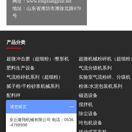
网址：www.longxiangjixie.net
地址：山东省潍坊市潍徐北路979
号
产品分类
超微冲击磨（超细粉）/整形机
超微机械粉碎机（超细粉
肥料生产设备
气流分级机系列
气流粉碎机系列（超细粉）
实验室气流粉碎、分级机
腻子粉/干粉砂浆机械系列
粉体/水泥包装机系列
配料秤
磁选设备
其他产品及配件
搅拌机
请您留言
敞口袋包装机
除尘设备
安丘隆翔机械有限公司 电话：0536
振动筛
吨包机设备
-4788998
机器人码垛
移动式装车机