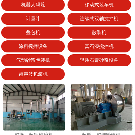
机器人码垛
移动式装车机
计量斗
连续式双轴搅拌机
叠包机
散装机
1
2
涂料搅拌设备
真石漆搅拌机
气动砂浆包装机
轻质石膏砂浆设备
超声波包装机
超微、超细粉碎机
超微、超细粉碎机